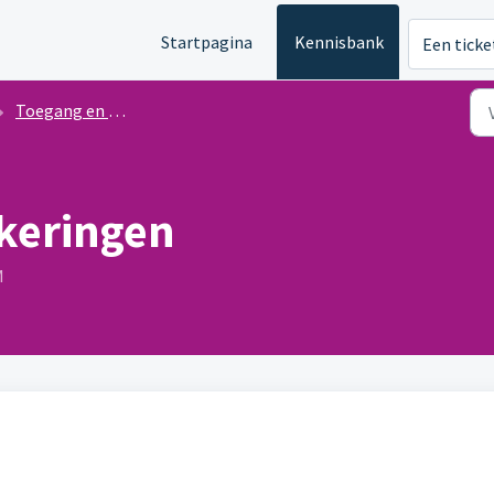
Startpagina
Kennisbank
Een ticke
Toegang en onderhoud
keringen
M