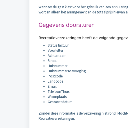
Wanneer de gast kiest voor het gebruik van een annulerin
worden alleen het arrangement en de totaalprijs hiervan 
Gegevens doorsturen
Recreatieverzekeringen heeft de volgende gegeve
Status factuur
Voorletter
Achternaam
Straat
Huisnummer
HuisnummerToevoeging
Postcode
Landcode
Email
TelefoonThuis
Woonplaats
Geboortedatum
Zonder deze informatie is de verzekering niet rond. Mochten
Recreatieverzekeringen.