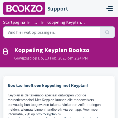
Doorgaan naar hoofdinhoud
Support
Startpagina
...
Koppeling Keyplan Bookzo
Koppeling Keyplan Bookzo
Gewijzigd op Do, 13 Feb, 2025 om 2:24 PM
Bookzo heeft een koppeling met Keyplan!
Keypl
an is dé takenapp speciaal ontworpen voor de
recreatiebranche! Met Keyplan kunnen alle medewerkers
eenvoudig hun toegewezen taken afvinken en zelfs storingen
melden, allemaal binnen handbereik via een app. Voor meer
informatie, kijk op
http://keyplan.nl/