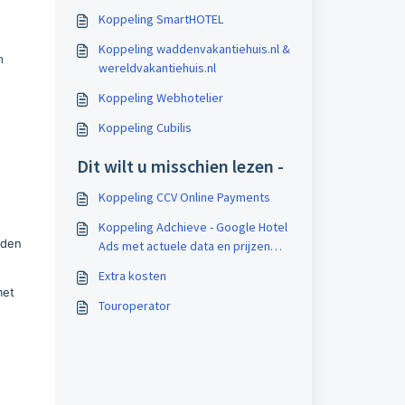
Koppeling SmartHOTEL
Koppeling waddenvakantiehuis.nl &
n
wereldvakantiehuis.nl
Koppeling Webhotelier
Koppeling Cubilis
Dit wilt u misschien lezen -
Koppeling CCV Online Payments
Koppeling Adchieve - Google Hotel
rden
Ads met actuele data en prijzen
direct uit Bookzo
Extra kosten
met
Touroperator