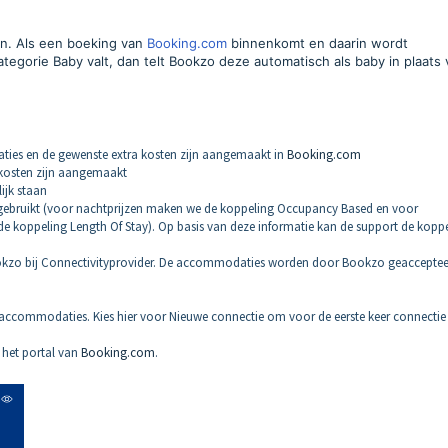
ren. Als een boeking van
Booking.com
binnenkomt en daarin wordt
ategorie Baby valt, dan telt Bookzo deze automatisch als baby in plaats
ies en de gewenste extra kosten zijn aangemaakt in
Booking.com
skosten zijn aangemaakt
ijk staan
n gebruikt (voor nachtprijzen maken we de koppeling Occupancy Based en voor
e koppeling Length Of Stay). Op basis van deze informatie kan de support de kopp
okzo bij Connectivityprovider. De accommodaties worden door Bookzo geaccepteer
 je accommodaties. Kies hier voor Nieuwe connectie om voor de eerste keer connectie
 het portal van
Booking.com
.