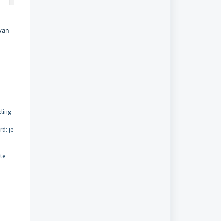
 van
eling
d: je
 te