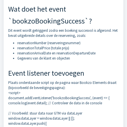
Wat doet het event
`bookzoBookingSuccess`?
Dit event wordt getriggerd zodra een boeking succesvol is afgerond. Het
bevat uitgebreide details over de reservering, zoals:
reservationNumber (reserveringsnummer)
reservationTotalPrice (totale prijs)
reservationArrivalDate en reservationDepartureDate
Gegevens van de klant en objecten
Event listener toevoegen
Plaats onderstaande script op de pagina waar Bookzo Elements draait
(bijvoorbeeld de bevestigingspagina):
<script>
document.addEventListener('bookzoBookingSuccess', (event) => {
console.log(event.detail); // Controleer de data in de console
// Voorbeeld: stuur data naar GTM via dataLayer
window.dataLayer = window.dataLayer || [];
window.dataLayer.push({