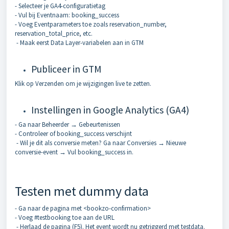
- Selecteer je GA4-configuratietag
- Vul bij Eventnaam: booking_success
- Voeg Eventparameters toe zoals reservation_number,
reservation_total_price, etc.
- Maak eerst Data Layer-variabelen aan in GTM
Publiceer in GTM
Klik op Verzenden om je wijzigingen live te zetten.
Instellingen in Google Analytics (GA4)
- Ga naar Beheerder → Gebeurtenissen
- Controleer of booking_success verschijnt
- Wil je dit als conversie meten? Ga naar Conversies → Nieuwe
conversie-event → Vul booking_success in.
Testen met dummy data
- Ga naar de pagina met <bookzo-confirmation>
- Voeg #testbooking toe aan de URL
- Herlaad de pagina (F5). Het event wordt nu getriggerd met testdata.