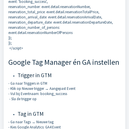
event: 'booking_success',
reservation_number: event.detail.reservationNumber,
reservation_total_price: event.detail.reservationTotalPrice,
reservation_arrival_date: event.detail.reservationArrivalDate,
reservation_departure_date: event.detail.reservationDepartureDate,
reservation_number_of_persons:
event.detail.reservationNumberOfPersons
});
});
</script>
Google Tag Manager én GA instellen
Trigger in GTM
- Ga naar Triggers in GTM
- Klik op Nieuwe trigger → Aangepast Event
- Vul bij Eventnaam: booking_success
- Sla de trigger op
Tag in GTM
- Ga naar Tags → Nieuwe tag
- Kies Google Analytics: GA4 Event